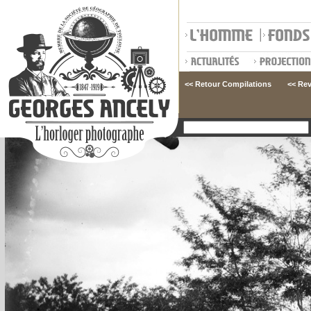
<< Retour Compilations
<< Rev