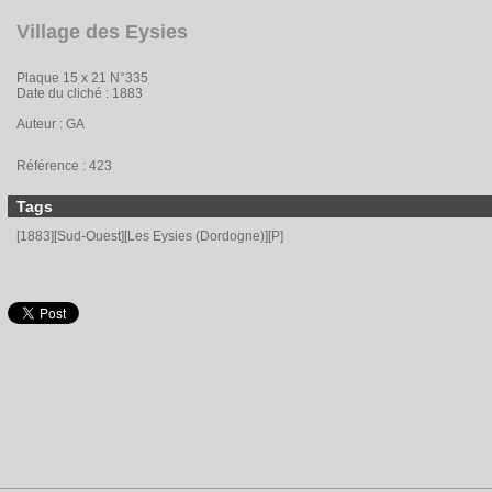
Village des Eysies
Plaque 15 x 21 N°335
Date du cliché : 1883
Auteur : GA
Référence : 423
Tags
[1883][Sud-Ouest][Les Eysies (Dordogne)][P]