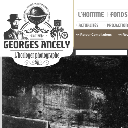
<< Retour Compilations
<< Rev